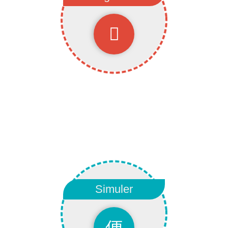
Signaler
Signaler un changement ?
Emménager, déménager ?
Simuler
Simulez
Simuler ses factures